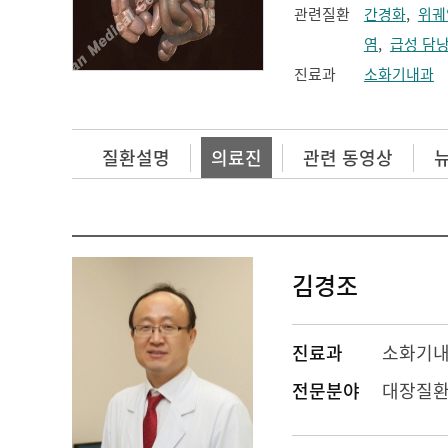
관련질환
간경화
,
위궤
염
,
급성 담
진료과
소화기내과
질환설명
의료진
관련 동영상
김경조
진료과
소화기
전문분야
대장질