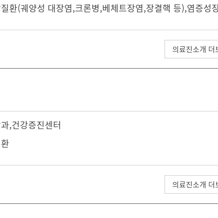
질환(궤양성 대장염,크론병,베체트장염,장결핵 등),염증성
의료진소개 더
과,
건강증진센터
질환
의료진소개 더