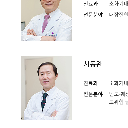
진료과
소화기
전문분야
대장질환
서동완
진료과
소화기
전문분야
담도·췌
고위험 