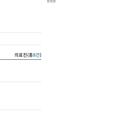
정성원
의료진(총
8건
)