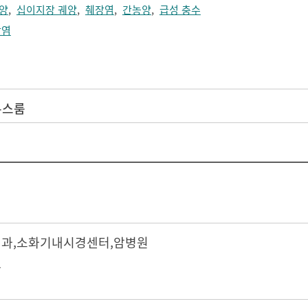
양
,
십이지장 궤양
,
췌장염
,
간농양
,
급성 충수
낭염
뉴스룸
내과
,
소화기내시경센터
,
암병원
환