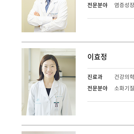
전문분야
염증성장
이효정
진료과
건강의학
전문분야
소화기