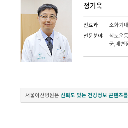
정기욱
진료과
소화기
전문분야
식도운동
군,배변
서울아산병원은
신뢰도 있는 건강정보 콘텐츠를