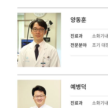
양동훈
진료과
소화기
전문분야
조기 대
예병덕
진료과
소화기