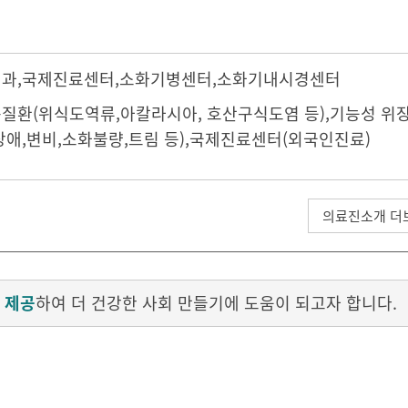
내과
,
국제진료센터
,소화기병센터,
소화기내시경센터
질환(위식도역류,아칼라시아, 호산구식도염 등),기능성 
장애,변비,소화불량,트림 등),국제진료센터(외국인진료)
의료진소개 더
 제공
하여 더 건강한 사회 만들기에 도움이 되고자 합니다.