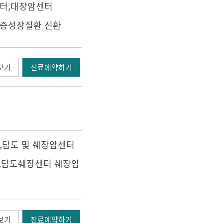
터
,
대장암센터
염증성장질환 신환
보기
진료예약하기
,
담도 및 췌장암센터
),담도췌장센터 췌장암
보기
진료예약하기