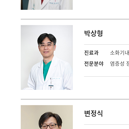
박상형
진료과
소화기
전문분야
염증성 
변정식