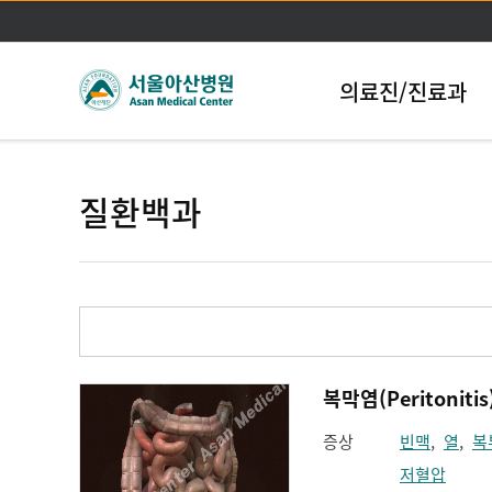
의료진/진료과
질환백과
복막염(Peritonitis
증상
빈맥
,
열
,
복
저혈압