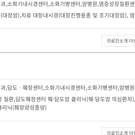
내과
,
소화기내시경센터
,소화기병센터,
암병원
,
염증성장질환센
(대장암),치료 대장내시경(대장진행용종 및 조기대장암), 
의료진소개 더
내과
,
담도ㆍ췌장센터
,
소화기내시경센터
,소화기병센터,
암병원
장 질환,담도췌장센터 췌·담도암 클리닉(췌·담도암 의심환자
클리닉(췌장양성종양)
의료진소개 더