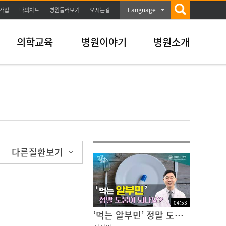
Language
가입
나의차트
병원둘러보기
오시는길
의학교육
병원이야기
병원소개
다른질환보기
04
:
53
‘먹는 알부민’ 정말 도움이 되나요? | 건강플러스