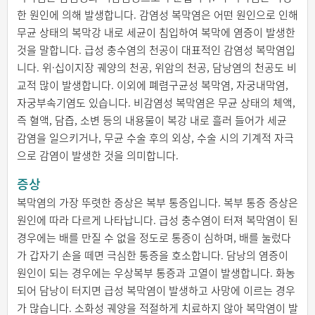
한 원인에 의해 발생합니다. 감염성 복막염은 어떤 원인으로 인해
무균 상태의 복막강 내로 세균이 침입하여 복막에 염증이 발생한
것을 말합니다. 급성 충수염의 천공이 대표적인 감염성 복막염입
니다. 위·십이지장 궤양의 천공, 위암의 천공, 담낭염의 천공도 비
교적 많이 발생합니다. 이외에 폐렴구균성 복막염, 자궁내막염,
자궁부속기염도 있습니다. 비감염성 복막염은 무균 상태의 체액,
즉 혈액, 담즙, 소변 등의 내용물이 복강 내로 흘러 들어가 세균
감염을 일으키거나, 무균 수술 후의 외상, 수술 시의 기계적 자극
으로 감염이 발생한 것을 의미합니다.
증상
복막염의 가장 뚜렷한 증상은 복부 통증입니다. 복부 통증 증상은
원인에 따라 다르게 나타납니다. 급성 충수염이 터져 복막염이 된
경우에는 배를 만질 수 없을 정도로 통증이 심하며, 배를 눌렀다
가 갑자기 손을 떼면 극심한 통증을 호소합니다. 담낭의 염증이
원인이 되는 경우에는 우상복부 통증과 고열이 발생합니다. 화농
되어 담낭이 터지면 급성 복막염이 발생하고 사망에 이르는 경우
가 많습니다. 소화성 궤양을 적절하게 치료하지 않아 복막염이 발