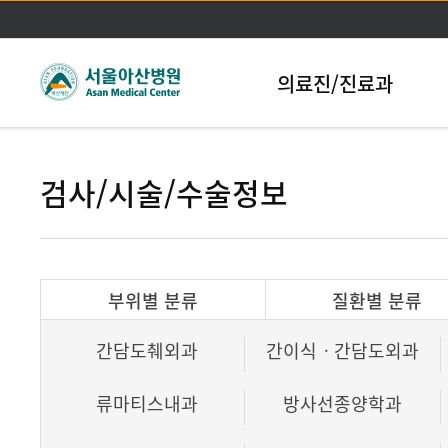
본문바로가기
의료진/진료과
검사/시술/수술정보
부위별 분류
질환별 분류
간담도췌외과
간이식ㆍ간담도외과
류마티스내과
방사선종양학과