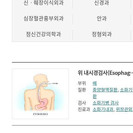
신ㆍ췌장이식외과
신경과
심장혈관흉부외과
안과
정신건강의학과
정형외과
호흡기내과
위 내시경검사(Esophagogas
부위
배
질환
종양혈액질환
,
소화기
환
검사
소화기병 검사
진료과
소화기내과
,
위장관외