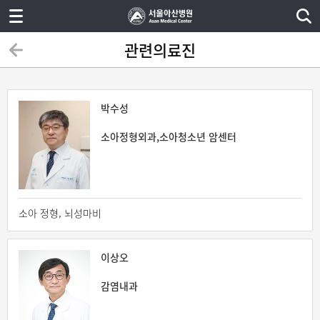
관련의료진
박수성
소아정형외과,소아청소년 암센터
소아 정형, 뇌성마비
이상오
감염내과