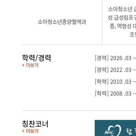
소아청소년 급
성 급성림프
소아청소년종양혈액과
종, 역형성 
조
학력/경력
[경력] 2026 .
+ 더보기
[경력] 2022 .
[학력] 2010 .03
[학력] 2008 .03
칭찬코너
+ 더보기