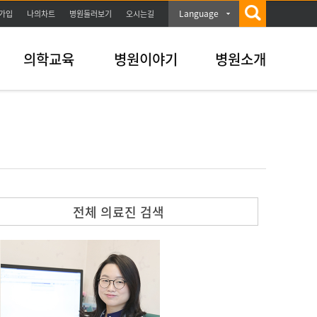
Language
가입
나의차트
병원둘러보기
오시는길
의학교육
병원이야기
병원소개
전체 의료진 검색