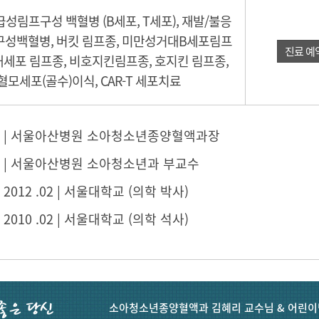
성림프구성 백혈병 (B세포, T세포), 재발/불응
구성백혈병, 버킷 림프종, 미만성거대B세포림프
진료 예
대세포 림프종, 비호지킨림프종, 호지킨 림프종,
혈모세포(골수)이식, CAR-T 세포치료
03 ~ | 서울아산병원 소아청소년종양혈액과장
03 ~ | 서울아산병원 소아청소년과 부교수
 ~ 2012 .02 | 서울대학교 (의학 박사)
 ~ 2010 .02 | 서울대학교 (의학 석사)