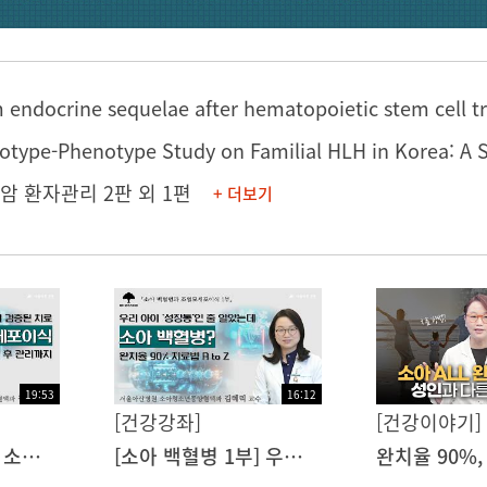
암 환자관리 2판
외 1편
+ 더보기
19:53
16:12
[건강강좌]
[건강이야기]
[소아 백혈병 2부] 소아 백혈병의 검증된 치료, 조혈모세포이식: 소아청소년종양혈액과 김혜리 교수ㅣ동아아산건강강좌
[소아 백혈병 1부] 우리 아이 '성장통'인 줄 알았는데 소아 백혈병? 치료법 AtoZ: 소아청소년종양혈액과 김혜리 교수ㅣ동아아산건강강좌