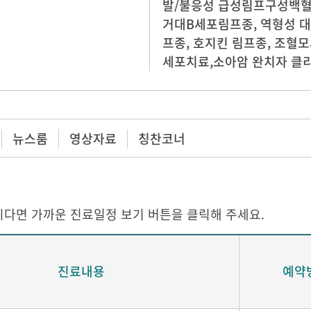
발/불응성 급성림프구성백혈병
거대B세포림프종, 역형성 대
프종, 호지킨 림프종, 조혈모세
세포치료,소아암 완치자 클
뉴스룸
영상자료
칭찬코너
다면 가까운 진료일정 보기 버튼을 클릭해 주세요.
진료내용
예약