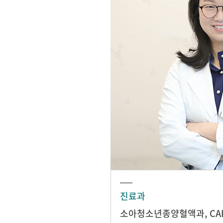
진료과
소아청소년종양혈액과
,
CA