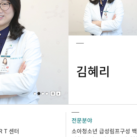
김혜리
전문분야
R T 센터
소아청소년 급성림프구성 백혈병