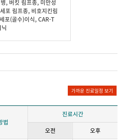
, 버킷 림프종, 미만성
세포 림프종, 비호지킨림
포(골수)이식, CAR-T
리닉
가까운 진료일정 보기
진료시간
방법
오전
오후