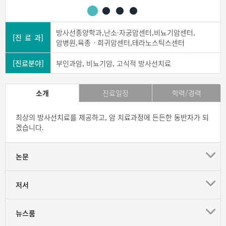
방사선종양학과,난소·자궁암센터,비뇨기암센터,
[진 료 과]
암병원,육종ㆍ희귀암센터,테라노스틱스센터
[진료분야]
부인과암, 비뇨기암, 고식적 방사선치료
소개
진료일정
학력/경력
최상의 방사선치료를 제공하고, 암 치료과정에 든든한 동반자가 되
겠습니다.
논문
저서
뉴스룸