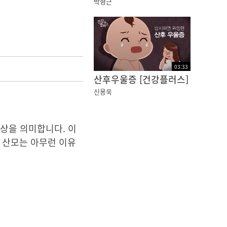
박형근
03
:
33
산후우울증 [건강플러스]
신용욱
한 증상을 의미합니다. 이
 산모는 아무런 이유