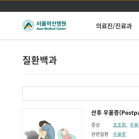
의료진/진료과
질환백과
산후 우울증(Postpar
증상
초조함
,
우울
관련질환
우울증