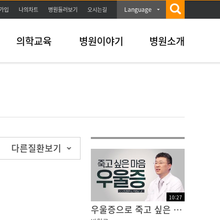
Language
가입
나의차트
병원둘러보기
오시는길
의학교육
병원이야기
병원소개
다른질환보기
10
:
27
우울증으로 죽고 싶은 마음이 들 때, 우리는 어떡하면 좋을까요?