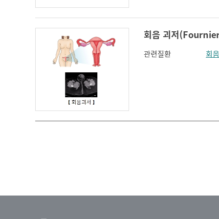
회음 괴저(Fournier
관련질환
회음