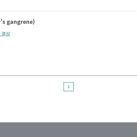
's gangrene)
 열상
1