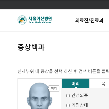
의료진/진료과
증상백과
신체부위 내 증상을 선택 하신 후 검색 버튼을 클
머리
목
그 외
간성뇌증
기민상태