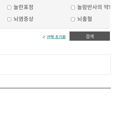
놀란표정
놀람반사의 약화
뇌염증상
뇌출혈
두피 건조
두피 열상
검색
선택 초기화
모발이 가늘어짐
모발이 거침
방향감각 상실
볼, 눈주위 움푹 꺼짐
수막자극증상
실인증
안면부 출혈
안면통
얼굴 중심선이 안맞음
얼굴 한쪽의 반점
얼굴에 털이 자람
얼굴의 나비모양 홍반
운동 실어증
원형, 타원형의 탈모
이마의 주름
이중턱