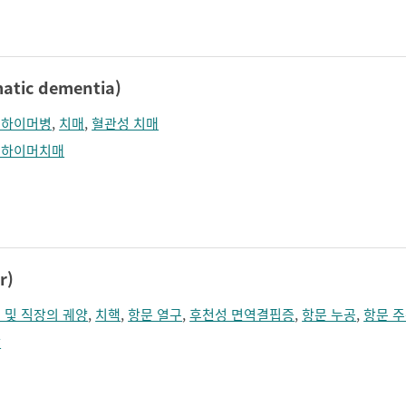
졸림
지남력 장애
콧등이 넓어짐
턱끝이 커보임
학습장애
혼돈
tic dementia)
츠하이머병
,
치매
,
혈관성 치매
츠하이머치매
r)
 및 직장의 궤양
,
치핵
,
항문 열구
,
후천성 면역결핍증
,
항문 누공
,
항문 주
암