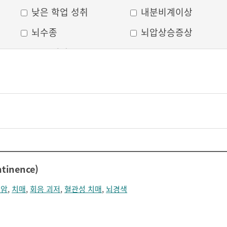
낮은 학업 성취
내분비계이상
뇌수종
뇌압상승증상
두부 외상
두통
머리모양 변형
모발 탈색
무의식
박동성 통증
비웃는 듯한 표정
삐뚤어진 눈, 코, 입
안면 변형
안면마비
어지러움
언어장애
tinence)
얼굴부종
얼굴에 땀이 남
문암
,
치매
,
회음 괴저
,
혈관성 치매
,
뇌경색
얼굴이 화끈거림
얼굴형태의 이상
의식 저하
이마가 넓어짐