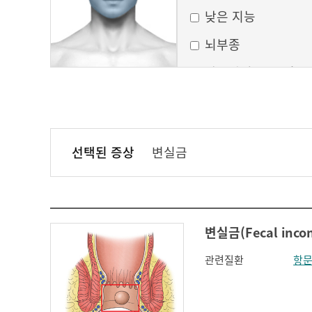
낮은 지능
뇌부종
달모양의 둥근 얼굴
만성 부비동염
무균성 뇌막염
선택된 증상
변실금
볼이 처짐
실행증
안면홍조
변실금(Fecal incon
얼굴모양변화
관련질환
항
얼굴이 밋밋함
의식 변화