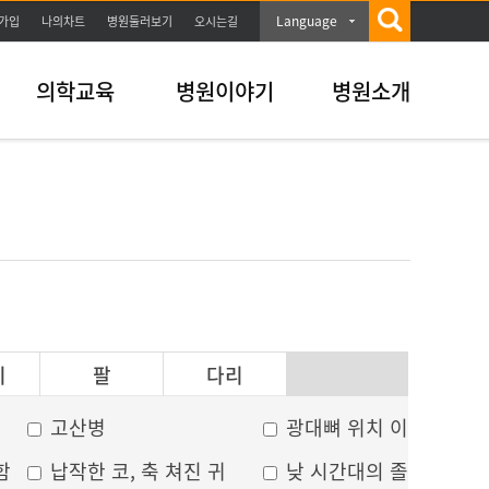
Language
가입
나의차트
병원둘러보기
오시는길
의학교육
병원이야기
병원소개
이
팔
다리
고산병
광대뼈 위치 이상
함
납작한 코, 축 쳐진 귀
낮 시간대의 졸음