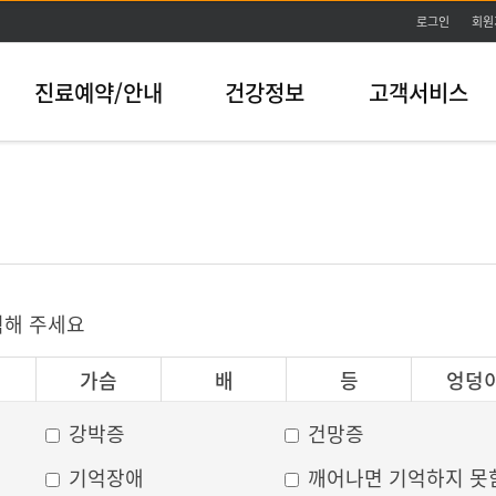
본문바로가기
로그인
회원
진료예약/안내
건강정보
고객서비스
릭해 주세요
가슴
배
등
엉덩
강박증
건망증
기억장애
깨어나면 기억하지 못