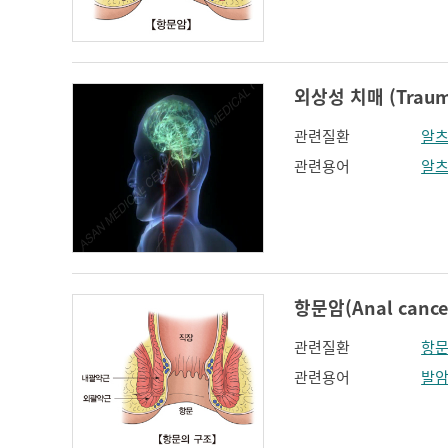
인지장애
코 옆과 입꼬리 주름
하악전돌
외상성 치매 (Trauma
관련질환
알
관련용어
알
항문암(Anal cance
관련질환
항문
관련용어
발